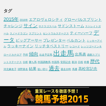
タグ
2015年
エアロヴェロシティ
グローバルスプリント
2016年
サイン
チャレンジ
サドンストーム
サクラゴスペル
ストレイトガ
デ
ティーハーフ
ール
スノードラゴン
スプリント
セントウルステークス
ータ
ビッグアーサー
プレゼンター
ベルカント
ミッキーアイ
ラッキーナイン
リッチタペストリー
ル
レコード
レッツゴードンキ
出走馬
傾向
出馬表
ロードカナロア
予想
出走予定馬
函館スプリ
歴代
ントステークス
分析
勝ち馬
外国調教馬
外国馬
安田記念
新潟
日程
枠番
過去
結果
高松宮記念
河北麻友子
清野菜名
追い切り
過去10年
馬番