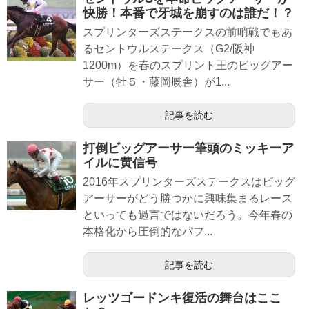
快勝！本番で牙城を崩すのは誰だ！？
スプリンターズステークスの前哨戦でもあ
るセントウルステークス（G2/阪神
1200m）を春のスプリント王のビッグアー
サー（牡５・藤岡厩舎）が1...
記事を読む
打倒ビッグアーサー筆頭のミッキーア
イルに黄信号
2016年スプリンターズステークスはビッグ
アーサーがどう勝つかに興味集まるレース
といっても過言ではないだろう。今年春の
本格化から圧倒的なパフ...
記事を読む
レッツゴードンキ復活の舞台はここ