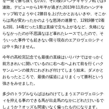
を一発で勝ち抜くものの、その後のハンデキャップ戦では5
連敗。デビューから1年半が過ぎた2013年11月のハンデキ
ャップ戦でようやく2勝目を上げたかとおもいきや、そこか
らは馬が変わったかのような怒涛の連勝で、12戦9勝で2着
も2回。14着だった1度は直線で立ち上がるなど、失格にな
らなかったのが不思議なほど暴れたレースでしたので、そ
ういった事件でも起きない限り現在のエアロヴェロシティ
は中々負けません。
今年の高松宮記念でも最後の直線はいりバナではせっかく
前方きれいに開いているのに右へ右へよれて前を行くハク
サンムーンの後方にわざわざ付けてしまう始末。ダメかと
おもったところで、最後の猛追によりまくって勝利という
強さをみせました。
多少のトラブルならばはねのけてしまうエアロヴェロシテ
ィを抑える事のできる馬が出走馬のなかにどれだけいるで
しょうか？オッズも間違いなく偏ったものになります。