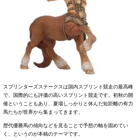
スプリンターズステークスは国内スプリント競走の最高峰
で、国際的にも評価の高いスプリント競走です。初秋の開
催ということもあり、夏場しっかりと休んだ短距離の有力
馬たちが世界から集まってきます。
歴代優勝馬の傾向などを見ることで予想の軸を固めてい
く、というのが本稿のテーマです。