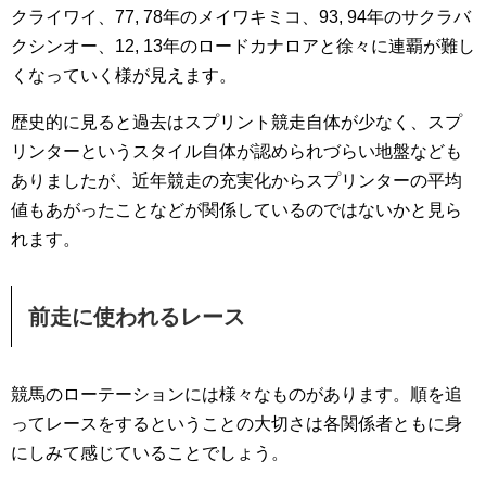
クライワイ、77, 78年のメイワキミコ、93, 94年のサクラバ
クシンオー、12, 13年のロードカナロアと徐々に連覇が難し
くなっていく様が見えます。
歴史的に見ると過去はスプリント競走自体が少なく、スプ
リンターというスタイル自体が認められづらい地盤なども
ありましたが、近年競走の充実化からスプリンターの平均
値もあがったことなどが関係しているのではないかと見ら
れます。
前走に使われるレース
競馬のローテーションには様々なものがあります。順を追
ってレースをするということの大切さは各関係者ともに身
にしみて感じていることでしょう。