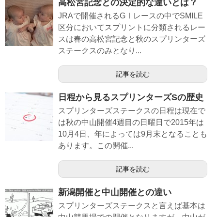
高松宮記念との決定的な違いとは？
JRAで開催されるGⅠレースの中でSMILE
区分においてスプリントに分類されるレー
スは春の高松宮記念と秋のスプリンターズ
ステークスのみとなり...
記事を読む
日程から見るスプリンターズSの歴史
スプリンターズステークスの日程は現在で
は秋の中山開催4週目の日曜日で2015年は
10月4日、年によっては9月末となることも
あります。この開催...
記事を読む
新潟開催と中山開催との違い
スプリンターズステークスと言えば基本は