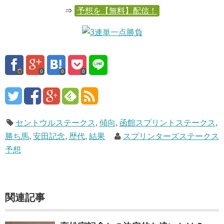
⇒
予想を【無料】配信！
0
0
0
セントウルステークス
,
傾向
,
函館スプリントステークス
,
勝ち馬
,
安田記念
,
歴代
,
結果
スプリンターズステークス
予想
関連記事