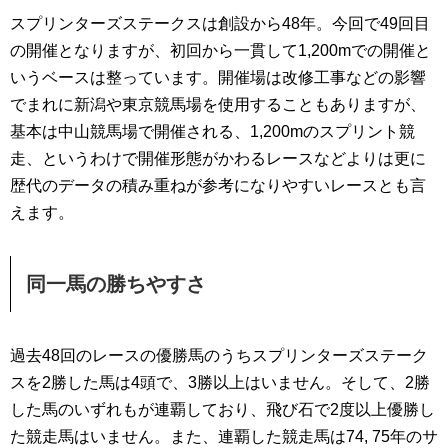
スプリンターズステークスは創設から48年。今回で49回目
の開催となりますが、初回から一貫して1,200mでの開催と
いうベースは整っています。開催場は改修工事などの影響
でまれに新潟や東京競馬場を使用することもありますが、
基本は中山競馬場で開催される、1,200mのスプリント競
走、というわけで開催形態がかわるレースなどよりは更に
歴代のデータの積み重ねが参考になりやすいレースとも言
えます。
同一馬の勝ちやすさ
過去48回のレースの優勝馬のうちスプリンターズステーク
スを2勝した馬は4頭で、3勝以上はいません。そして、2勝
した馬のいずれもが連覇しており、飛び石で2度以上優勝し
た競走馬はいません。また、連覇した競走馬は74, 75年のサ