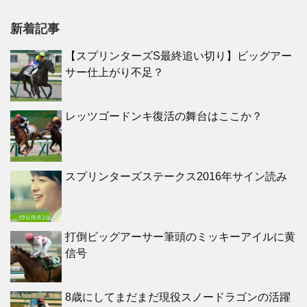
新着記事
【スプリンターズS最終追い切り】ビッグアー
サー仕上がり不足？
レッツゴードンキ復活の舞台はここか？
スプリンターズステークス2016年サイン読み
打倒ビッグアーサー筆頭のミッキーアイルに黄
信号
8歳にしてまだまだ現役スノードラゴンの活躍