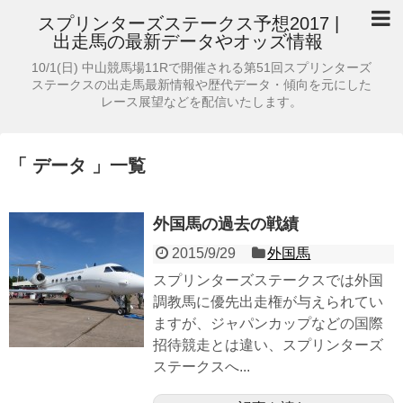
スプリンターズステークス予想2017 |
出走馬の最新データやオッズ情報
10/1(日) 中山競馬場11Rで開催される第51回スプリンターズ
ステークスの出走馬最新情報や歴代データ・傾向を元にした
レース展望などを配信いたします。
「 データ 」一覧
外国馬の過去の戦績
2015/9/29
外国馬
スプリンターズステークスでは外国
調教馬に優先出走権が与えられてい
ますが、ジャパンカップなどの国際
招待競走とは違い、スプリンターズ
ステークスへ...