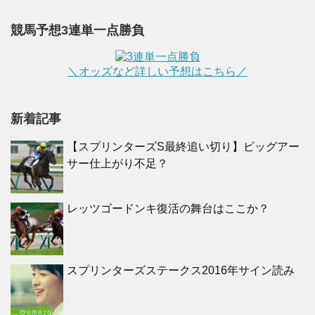
競馬予想3連単一点勝負
＼オッズなど詳しい予想はこちら／
新着記事
【スプリンターズS最終追い切り】ビッグアー
サー仕上がり不足？
レッツゴードンキ復活の舞台はここか？
スプリンターズステークス2016年サイン読み