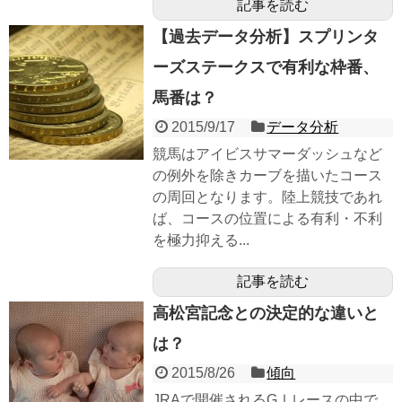
記事を読む
【過去データ分析】スプリンタ
ーズステークスで有利な枠番、
馬番は？
2015/9/17
データ分析
競馬はアイビスサマーダッシュなど
の例外を除きカーブを描いたコース
の周回となります。陸上競技であれ
ば、コースの位置による有利・不利
を極力抑える...
記事を読む
高松宮記念との決定的な違いと
は？
2015/8/26
傾向
JRAで開催されるGⅠレースの中で